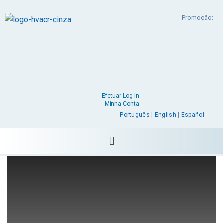
Promoção:
Efetuar Log In
Minha Conta
Português
|
English
|
Español