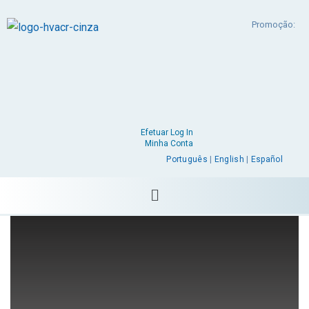
Promoção:
Efetuar Log In
Minha Conta
Português
|
English
|
Español