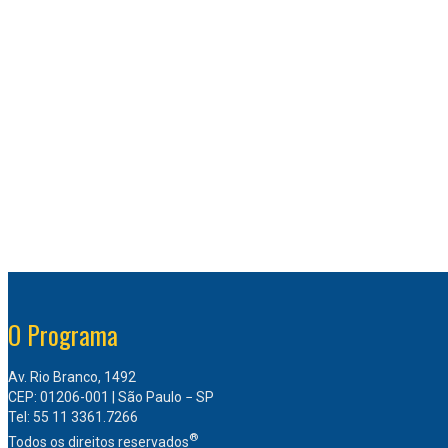
O Programa
Av. Rio Branco, 1492
CEP: 01206-001 | São Paulo − SP
Tel: 55 11 3361.7266
®
Todos os direitos reservados