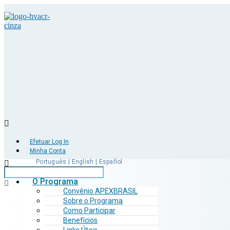
Efetuar Log In
Minha Conta
Português | English | Español
O Programa
Convênio APEXBRASIL
Sobre o Programa
Como Participar
Benefícios