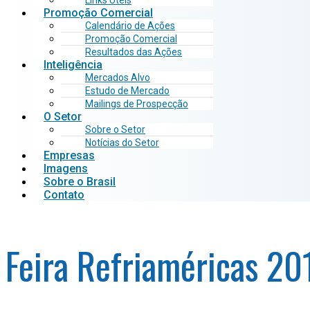
Links Úteis
Promoção Comercial
Calendário de Ações
Promoção Comercial
Resultados das Ações
Inteligência
Mercados Alvo
Estudo de Mercado
Mailings de Prospecção
O Setor
Sobre o Setor
Notícias do Setor
Empresas
Imagens
Sobre o Brasil
Contato
Feira Refriaméricas 2