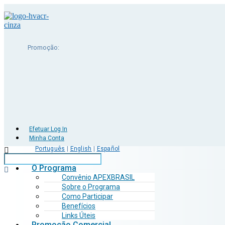
Promoção:
Efetuar Log In
Minha Conta
Português
|
English
|
Español
O Programa
Convênio APEXBRASIL
Sobre o Programa
Como Participar
Benefícios
Links Úteis
Promoção Comercial