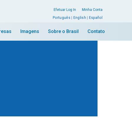
Efetuar Log In
Minha Conta
Português
|
English
|
Español
resas
Imagens
Sobre o Brasil
Contato