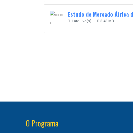
Estudo de Mercado África d
1 arquivo(s)
3.43 MB
O Programa