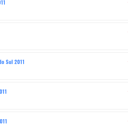
011
do Sul 2011
011
011