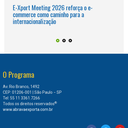
E-Xport Meeting 2026 reforça o e-
A
commerce como caminho para a
O
s
internacionalização
E
O Programa
Av. Rio Branco, 1492
CEP: 01206-001 | São Paulo − SP
Tel: 55 11 3361.7266
®
Todos os direitos reservados
www.abravaexporta.com.br