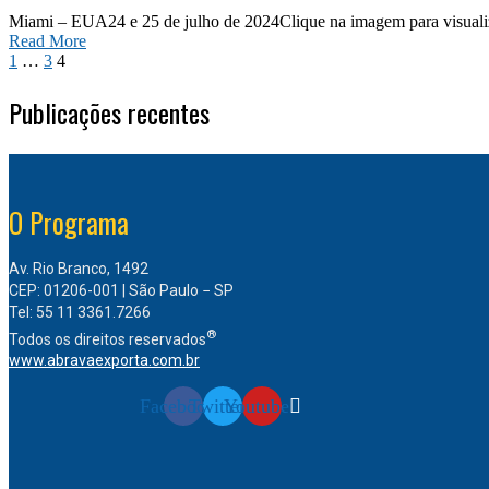
Miami – EUA24 e 25 de julho de 2024Clique na imagem para visualiz
Read More
1
…
3
4
Publicações recentes
O Programa
Av. Rio Branco, 1492
CEP: 01206-001 | São Paulo − SP
Tel: 55 11 3361.7266
®
Todos os direitos reservados
www.abravaexporta.com.br
Facebook
Twitter
Youtube