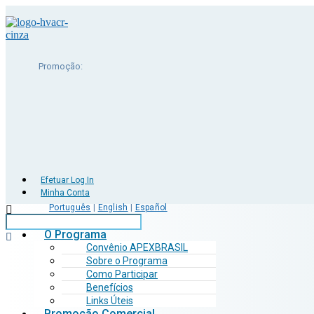
Promoção:
Efetuar Log In
Minha Conta
Português
|
English
|
Español
O Programa
Convênio APEXBRASIL
Sobre o Programa
Como Participar
Benefícios
Links Úteis
Promoção Comercial