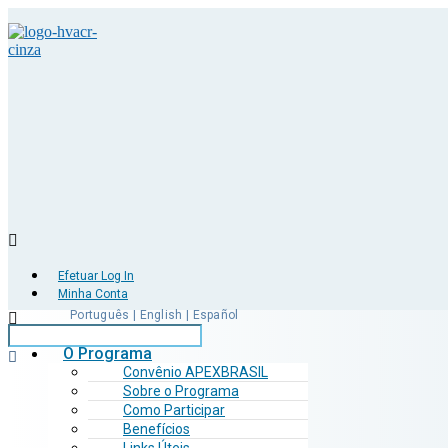
Efetuar Log In
Minha Conta
Português | English | Español
O Programa
Convênio APEXBRASIL
Sobre o Programa
Como Participar
Benefícios