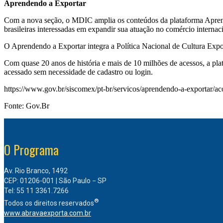
Aprendendo a Exportar
Com a nova seção, o MDIC amplia os conteúdos da plataforma Aprend
brasileiras interessadas em expandir sua atuação no comércio internac
O Aprendendo a Exportar integra a Política Nacional de Cultura Expo
Com quase 20 anos de história e mais de 10 milhões de acessos, a pla
acessado sem necessidade de cadastro ou login.
https://www.gov.br/siscomex/pt-br/servicos/aprendendo-a-exportar/a
Fonte: Gov.Br
O Programa
Av. Rio Branco, 1492
CEP: 01206-001 | São Paulo − SP
Tel: 55 11 3361.7266
®
Todos os direitos reservados
www.abravaexporta.com.br