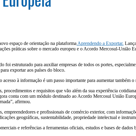
ovo espaço de orientação na plataforma
Aprendendo a Exportar.
Lançad
ções práticas sobre o mercado europeu e o Acordo Mercosul-União Euro
do foi estruturado para auxiliar empresas de todos os portes, especia
s para exportar
a
os países do bloco.
r o acesso à informação é um passo importante para
aumentar
também o n
, procedimentos e requisitos que vão além da sua experiência cotidia
agora conta com um módulo destinado ao Acordo Mercosul União Europei
rnada”, afirmou.
, empreendedores e profissionais de comércio exterior
, com in
formaçõe
dicações geográficas, sustentabilidade, propriedade intelectual e instru
ciais e referências a ferramentas oficiais, estudos e bases de dados br