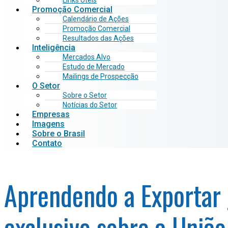
Links Úteis
Promoção Comercial
Calendário de Ações
Promoção Comercial
Resultados das Ações
Inteligência
Mercados Alvo
Estudo de Mercado
Mailings de Prospecção
O Setor
Sobre o Setor
Notícias do Setor
Empresas
Imagens
Sobre o Brasil
Contato
Aprendendo a Exportar
exclusivo sobre a União