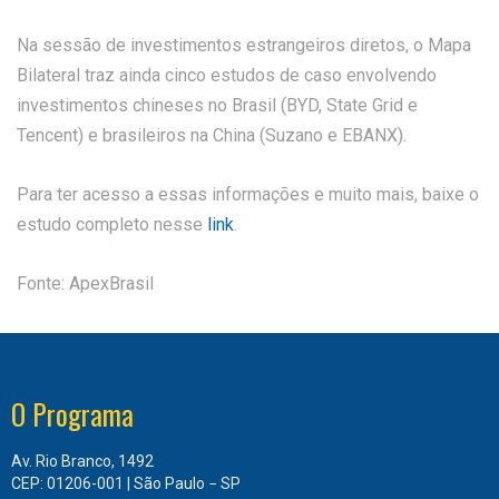
Na sessão de investimentos estrangeiros diretos, o Mapa
Bilateral traz ainda cinco estudos de caso envolvendo
investimentos chineses no Brasil (BYD, State Grid e
Tencent) e brasileiros na China (Suzano e EBANX).
Para ter acesso a essas informações e muito mais, baixe o
estudo completo nesse
link
.
Fonte: ApexBrasil
O Programa
Av. Rio Branco, 1492
CEP: 01206-001 | São Paulo − SP