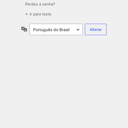
Perdeu a senha?
← Ir para teste
Idioma